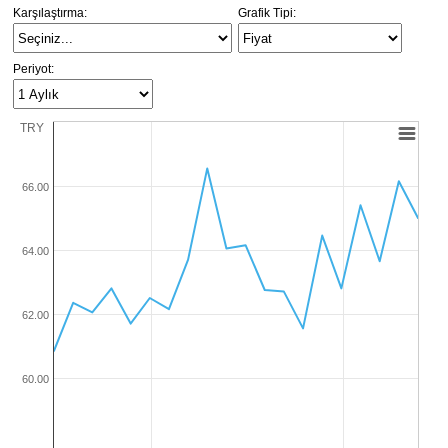
Karşılaştırma
:
Grafik Tipi
:
Periyot
:
TRY
66.00
64.00
62.00
60.00