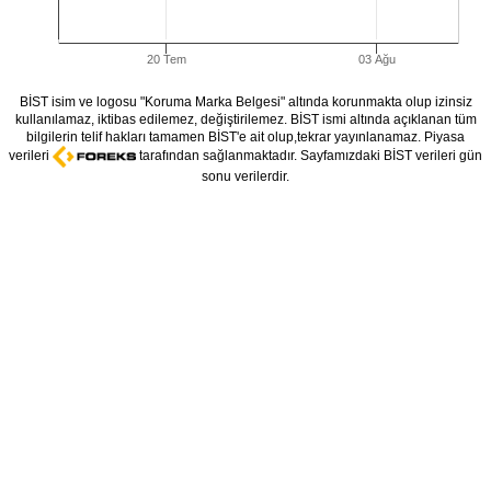
20 Tem
03 Ağu
BİST isim ve logosu "Koruma Marka Belgesi" altında korunmakta olup izinsiz
kullanılamaz, iktibas edilemez, değiştirilemez. BİST ismi altında açıklanan tüm
bilgilerin telif hakları tamamen BİST'e ait olup,tekrar yayınlanamaz. Piyasa
verileri
tarafından sağlanmaktadır. Sayfamızdaki BİST verileri gün
sonu verilerdir.